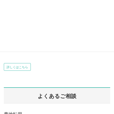
当事務所では，離婚による財産分与のた
め、不動産（土地・建物）の名義を変更
する必要がある方たちに代わり，法務局
への登記申請手続きを致します。
離婚するにあたって何を決めなければならないのか？
ご自分でわからないことは、是非ご相談ください。
詳しくはこちら
よくあるご相談
農地転用